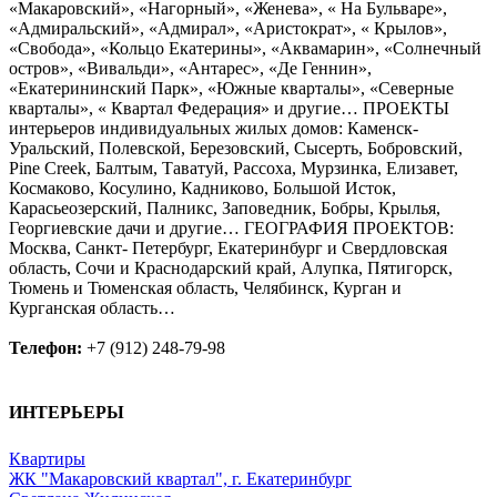
«Макаровский», «Нагорный», «Женева», « На Бульваре»,
«Адмиральский», «Адмирал», «Аристократ», « Крылов»,
«Свобода», «Кольцо Екатерины», «Аквамарин», «Солнечный
остров», «Вивальди», «Антарес», «Де Геннин»,
«Екатерининский Парк», «Южные кварталы», «Северные
кварталы», « Квартал Федерация» и другие… ПРОЕКТЫ
интерьеров индивидуальных жилых домов: Каменск-
Уральский, Полевской, Березовский, Сысерть, Бобровский,
Pine Сreek, Балтым, Таватуй, Рассоха, Мурзинка, Елизавет,
Космаково, Косулино, Кадниково, Большой Исток,
Карасьеозерский, Палникс, Заповедник, Бобры, Крылья,
Георгиевские дачи и другие… ГЕОГРАФИЯ ПРОЕКТОВ:
Москва, Санкт- Петербург, Екатеринбург и Свердловская
область, Сочи и Краснодарский край, Алупка, Пятигорск,
Тюмень и Тюменская область, Челябинск, Курган и
Курганская область…
Телефон:
+7 (912) 248-79-98
ИНТЕРЬЕРЫ
Квартиры
ЖК "Макаровский квартал", г. Екатеринбург