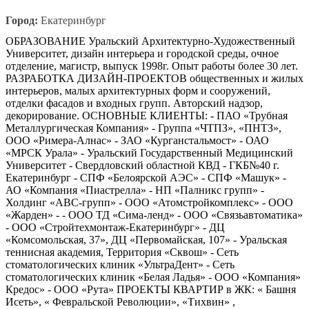
Город:
Екатеринбург
ОБРАЗОВАНИЕ Уральский Архитектурно-Художественный
Университет, дизайн интерьера и городской среды, очное
отделение, магистр, выпуск 1998г. Опыт работы более 30 лет.
РАЗРАБОТКА ДИЗАЙН-ПРОЕКТОВ общественных и жилых
интерьеров, малых архитектурных форм и сооружений,
отделки фасадов и входных групп. Авторский надзор,
декорирование. ОСНОВНЫЕ КЛИЕНТЫ: - ПАО «Трубная
Металлургическая Компания» - Группа «ЧТПЗ», «ПНТЗ»,
ООО «Римера-Алнас» - ЗАО «Курганстальмост» - ОАО
«МРСК Урала» - Уральский Государственный Медицинский
Университет - Свердловский областной КВД - ГКБ№40 г.
Екатеринбург - СПФ «Белоярской АЭС» - СПФ «Машук» -
АО «Компания «Пиастрелла» - НП «Палникс групп» -
Холдинг «ABC-групп» - ООО «Атомстройкомплекс» - ООО
«Жарден» - - ООО ТД «Сима-ленд» - ООО «Связьавтоматика»
- ООО «Стройтехмонтаж-Екатеринбург» - ДЦ
«Комсомольская, 37», ДЦ «Первомайская, 107» - Уральская
теннисная академия, Территория «Сквош» - Сеть
стоматологических клиник «УльтраДент» - Сеть
стоматологических клиник «Белая Ладья» - ООО «Компания»
Кредос» - ООО «Рута» ПРОЕКТЫ КВАРТИР в ЖК: « Башня
Исеть», « Февральской Революции», «Тихвин» ,