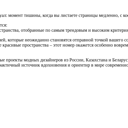
момент тишины, когда вы листаете страницы медленно, с кофе
тся:
остранства, отобранные по самым трендовым и высоким критери
лей, которые неожиданно становятся отправной точкой вашего с
е красивые пространства – этот номер окажется особенно воврем
оекты модных дизайнеров из России, Казахстана и Беларуси –
практичный источник вдохновения и ориентир в мире современно