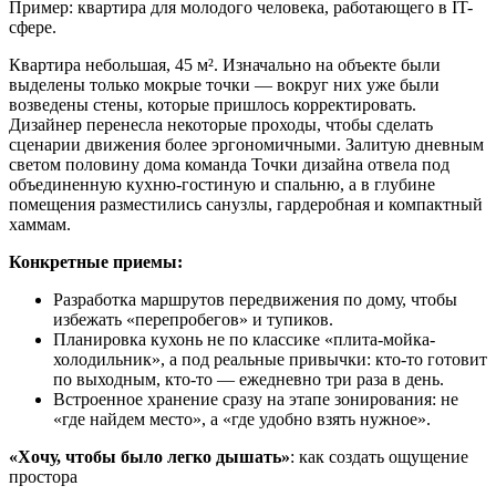
Пример: квартира для молодого человека, работающего в IT-
сфере.
Квартира небольшая, 45 м². Изначально на объекте были
выделены только мокрые точки — вокруг них уже были
возведены стены, которые пришлось корректировать.
Дизайнер перенесла некоторые проходы, чтобы сделать
сценарии движения более эргономичными. Залитую дневным
светом половину дома команда Точки дизайна отвела под
объединенную кухню-гостиную и спальню, а в глубине
помещения разместились санузлы, гардеробная и компактный
хаммам.
Конкретные приемы:
Разработка маршрутов передвижения по дому, чтобы
избежать «перепробегов» и тупиков.
Планировка кухонь не по классике «плита-мойка-
холодильник», а под реальные привычки: кто-то готовит
по выходным, кто-то — ежедневно три раза в день.
Встроенное хранение сразу на этапе зонирования: не
«где найдем место», а «где удобно взять нужное».
«Хочу, чтобы было легко дышать»
: как создать ощущение
простора