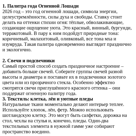
1. Палитра года Огненной Лошади
2026 год – это год огненной лошади, символа энергии,
целеустремлённости, силы духа и свободы. Ставку стоит
делать на оттенки стихии огня: тёплые, обволакивающие,
создающие ощущение уюта. Это красный, винный, бургунди,
терракотовый. В пару к ним подойдут природные тона:
коричневый, малахитовый, оливковый, все тона мха и
изумруда. Такая палитра одновременно выглядит празднично
и экологично.
2. Свечи и подсвечники
Самый простой способ создать праздничное настроение –
добавить больше свечей. Соберите группы свечей разной
высоты и диаметра и поставьте их в подсвечники золотого
цвета или из прозрачного стекла. Особенно эффектно
смотрятся свечи приглушённого красного оттенка – они
поддержат огненную палитру года.
3. Текстиль: клетка, лён и уютные пледы
Натуральные ткани моментально делают интерьер теплее.
Используйте хлопок, лён, фетр. Можно использовать
шотландскую клетку. Это могут быть салфетки, дорожка на
стол, чехлы на стулья и, конечно, пледы. Один-два
текстильных элемента в нужной гамме уже собирают
пространство воедино.