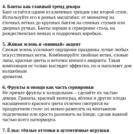
4. Банты как главный тренд декора
Бант остаётся одним из ключевых трендов уже второй сезон.
Используйте его в разных масштабах: от миниатюр на
ёлочных ветках до крупных бантов на спинках стульев или
дверных ручках. Банты хороши в сервировке стола, на
рождественских венках и подарочных коробках.
5. Живая зелень и «винный» акцент
Свежая зелень усиливает ощущение праздника лучше любых
искусственных веток. Комбинируйте хвойные ветви, еловые
лапы, красные цветы и веточки винного амаранта. Такая
композиция не только выглядит эффектно, но и наполняет дом
волшебным
ароматом.
6. Фрукты и овощи как часть сервировки
Не прячьте фрукты в холодильник – сделайте их частью
декора. Гранаты, красный виноград, яблоки и другие плоды
насыщенного красного цвета отлично смотрятся на
праздничном столе: их можно развесить на винтажном
подсвечнике или просто разложить на блюде, сделав важной
частью всего натюрморта.
7. Ёлка: тёплые оттенки и аутентичные игрушки