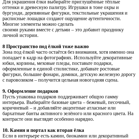
Для украшения ёлки выбирайте приглушённые тёплые
оттенки и древесную палитру. Игрушки в тоне охры и
бургунди, деревянные фигурки, текстильные украшения и
расписные лошадки создают ощущение аутентичности.
Многие элементы можно сделать
своими руками вместе с детьми – это добавит празднику
личной истории.
8 Пространство под ёлкой тоже важно
Зона под ёлкой часто остаётся без внимания, хотя именно она
попадает в кадр на фотографиях. Используйте декоративные
юбки, корзины, меховые пледы, поставьте подарки,
оформленные в единой стилистике, добавьте ростовые
фигурки, большие фонари, домики, детскую железную дорогу
с паровозиком – получится цельная новогодняя сцена.
9. Оформление подарков
Пусть упаковка подарков поддерживает общую гамму
интерьера. Выбирайте базовые цвета – бежевый, песочный,
коричневый – и добавляйте акцентные атласные или
бархатные банты активного зелёного или красного цвета. На
контрасте они выглядят особенно нарядно.
10. Камин и портал как вторая ёлка
Если в интерьере есть камин, биокамин или декоративный