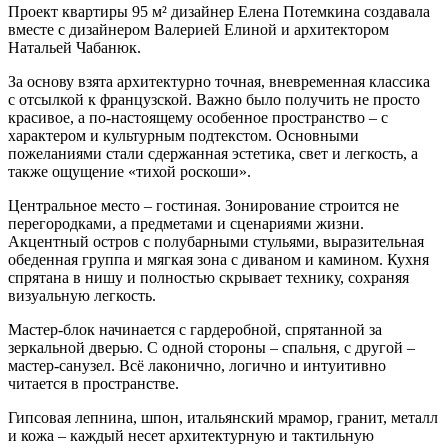
Проект квартиры 95 м² дизайнер Елена Потемкина создавала
вместе с дизайнером Валерией Елиной и архитектором
Натальей Чабанюк.
За основу взята архитектурно точная, вневременная классика
с отсылкой к французской. Важно было получить не просто
красивое, а по-настоящему особенное пространство – с
характером и культурным подтекстом. Основными
пожеланиями стали сдержанная эстетика, свет и легкость, а
также ощущение «тихой роскоши».
Центральное место – гостиная. Зонирование строится не
перегородками, а предметами и сценариями жизни.
Акцентный остров с полубарными стульями, выразительная
обеденная группа и мягкая зона с диваном и камином. Кухня
спрятана в нишу и полностью скрывает технику, сохраняя
визуальную легкость.
Мастер-блок начинается с гардеробной, спрятанной за
зеркальной дверью. С одной стороны – спальня, с другой –
мастер-санузел. Всё лаконично, логично и интуитивно
читается в пространстве.
Гипсовая лепнина, шпон, итальянский мрамор, гранит, металл
и кожа – каждый несет архитектурную и тактильную