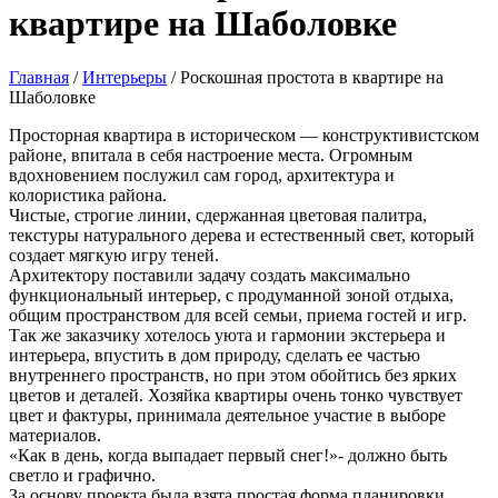
квартире на Шаболовке
Главная
/
Интерьеры
/
Роскошная простота в квартире на
Шаболовке
Просторная квартира в историческом — конструктивистском
районе, впитала в себя настроение места. Огромным
вдохновением послужил сам город, архитектура и
колористика района.
Чистые, строгие линии, сдержанная цветовая палитра,
текстуры натурального дерева и естественный свет, который
создает мягкую игру теней.
Архитектору поставили задачу создать максимально
функциональный интерьер, с продуманной зоной отдыха,
общим пространством для всей семьи, приема гостей и игр.
Так же заказчику хотелось уюта и гармонии экстерьера и
интерьера, впустить в дом природу, сделать ее частью
внутреннего пространств, но при этом обойтись без ярких
цветов и деталей. Хозяйка квартиры очень тонко чувствует
цвет и фактуры, принимала деятельное участие в выборе
материалов.
«Как в день, когда выпадает первый снег!»- должно быть
светло и графично.
За основу проекта была взята простая форма планировки,