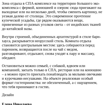
Зона отдыха в СПА-комплексе на территории большого эко-
комплекса с фермой, конюшней и озером: сюда приезжают на
выходные или на несколько дней, чтобы сменить картинку, не
уезжая далеко от столицы. Это современное прочтение
купеческой усадьбы, где рядом оказываются вещи,
привезенные из разных уголков света – от индийских тканей
до китайской вазы.
Внутри строений, объединенных архитектурой в стиле барн-
хауса, раскрывается неорусский стиль. Комната отдыха
становится центральным местом: здесь собираются перед
парением, возвращаются после на чай с медом,
разговаривают, отдыхают, снова уходят к пару и массажу,
обедают.
Остановиться можно семьей, с собакой, вдвоем или
компанией, заехать только в СПА, ресторан или на конюшню
– а можно просто приехать понаблюдать за милыми овечками
и курочками-несушками. На объекте реализован особый
формат гостеприимства: не обезличенный, а с ощущением,
что тебя принимают в гостях.
Дизайн
Елена Николаева