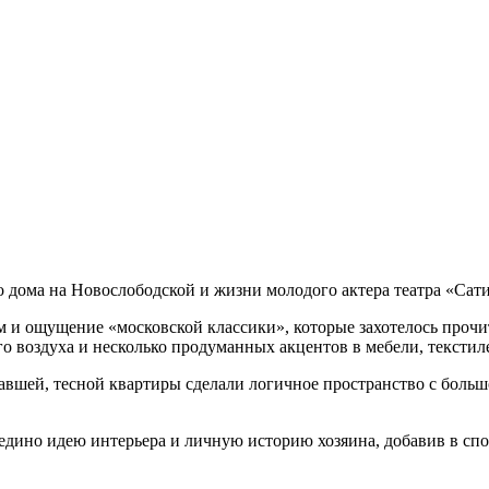
о дома на Новослободской и жизни молодого актера театра «Сат
и ощущение «московской классики», которые захотелось прочита
о воздуха и несколько продуманных акцентов в мебели, текстиле
тавшей, тесной квартиры сделали логичное пространство с боль
и воедино идею интерьера и личную историю хозяина, добавив в