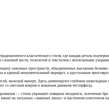
традиционного классического стиля, где каждая деталь подчерки
слоновой кости, позолотой и текстилем с вензельными узорами
ринципу сквозных пространств, объединенных высокими белыми
оллы в единый монументальный маршрут, а хрустальные многояр
трогой, мужской манере. Здесь доминируют глубокие шоколадные
уют со светлым ковром и кожаным диваном честерфилд.
азмахом — стены украшают изящные молдинги, золоченые бра и
й ванне на латунных «львиных лапах» и настенном плиточном п