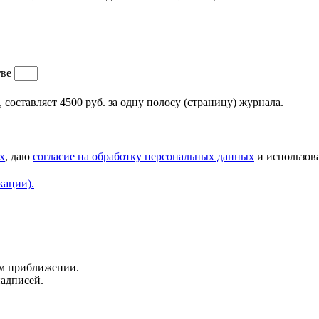
тве
составляет 4500 руб. за одну полосу (страницу) журнала.
х
, даю
согласие на обработку персональных данных
и использова
кации).
ем приближении.
надписей.