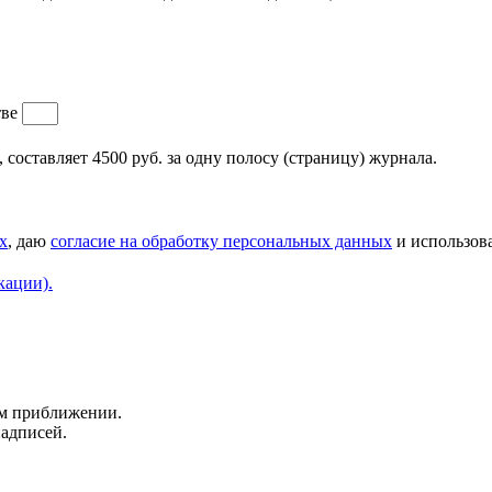
тве
составляет 4500 руб. за одну полосу (страницу) журнала.
х
, даю
согласие на обработку персональных данных
и использова
кации).
ем приближении.
надписей.