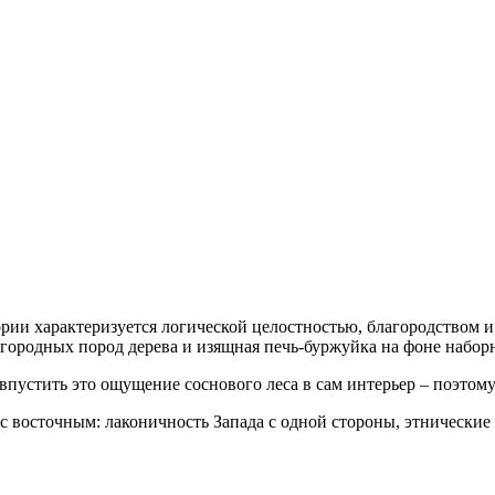
ории характеризуется логической целостностью, благородством
агородных пород дерева и изящная печь-буржуйка на фоне набор
впустить это ощущение соснового леса в сам интерьер – поэтому
с восточным: лаконичность Запада с одной стороны, этнические